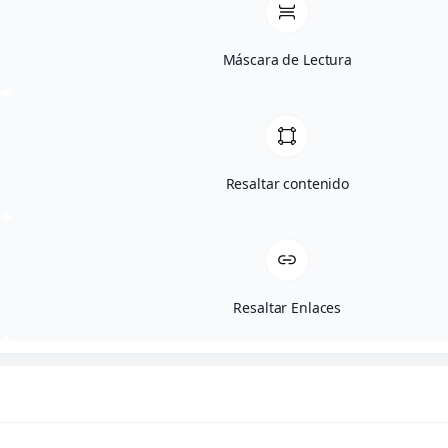
Máscara de Lectura
Resaltar contenido
Links de interés
www.complutumsuites.com
Resaltar Enlaces
www.avellanedawilcox.com
www.naowilcox.com
www.cesaraugusto.es